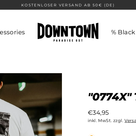
KOSTENLOSER VERSAND AB 50€ (DE)
essories
% Black
"0774X"
€34,95
Normaler
inkl. MwSt. zzgl.
Vers
Preis