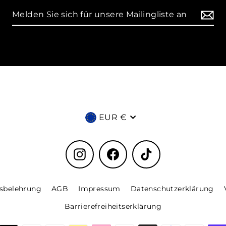
Währung
EUR €
Instagram
Facebook
TikTok
sbelehrung
AGB
Impressum
Datenschutzerklärung
Barrierefreiheitserklärung