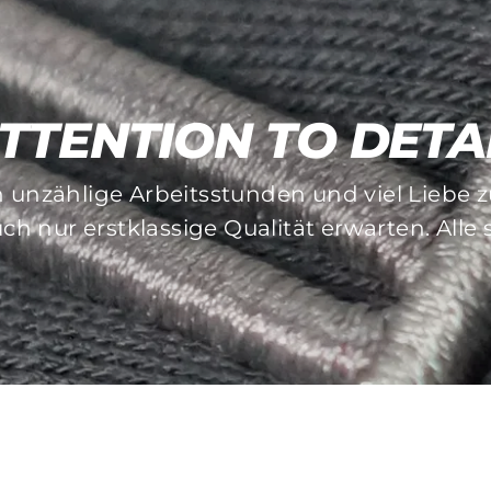
TTENTION TO DETA
MADE TO LAST
n unzählige Arbeitsstunden und viel Liebe
und Stickverfahren achten wir besonders au
ch nur erstklassige Qualität erwarten. Alle
auflösende Pieces gibt es bei uns nicht!