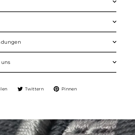
endungen
 uns
Auf
Auf
Auf
ilen
Twittern
Pinnen
Facebook
Twitter
Pinterest
teilen
twittern
pinnen