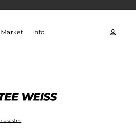
 Market
Info
Einlogg
 TEE WEISS
andkosten