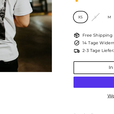
Größe
XS
S
M
Free Shipping
14 Tage Widerr
2-3 Tage Liefer
In
We