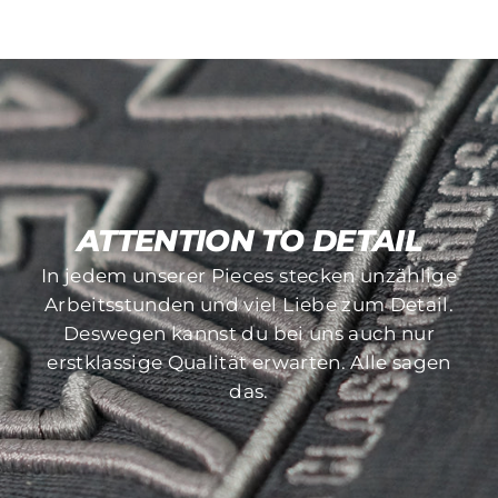
Facebook
Twitter
Pinterest
teilen
twittern
pinnen
ATTENTION TO DETAIL
MADE TO LAST
In jedem unserer Pieces stecken unzählige
Bei der Auswahl unserer Druck- und
Arbeitsstunden und viel Liebe zum Detail.
Stickverfahren achten wir besonders auf die
Deswegen kannst du bei uns auch nur
Langlebigkeit dieser. Sich auflösende
erstklassige Qualität erwarten. Alle sagen
Pieces gibt es bei uns nicht!
das.