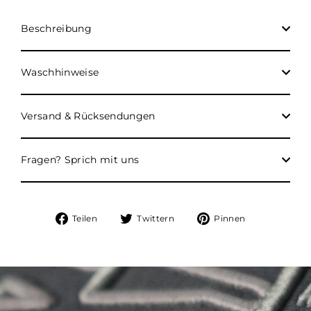
Beschreibung
Waschhinweise
Versand & Rücksendungen
Fragen? Sprich mit uns
Auf
Auf
Auf
Teilen
Twittern
Pinnen
Facebook
Twitter
Pinterest
teilen
twittern
pinnen