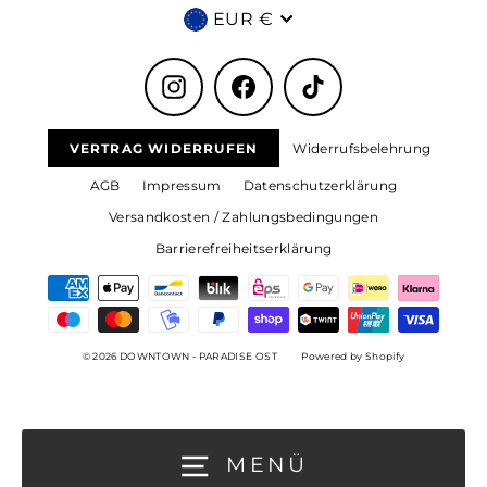
Währung
EUR €
Instagram
Facebook
TikTok
VERTRAG WIDERRUFEN
Widerrufsbelehrung
AGB
Impressum
Datenschutzerklärung
Versandkosten / Zahlungsbedingungen
Barrierefreiheitserklärung
© 2026 DOWNTOWN - PARADISE OST
Powered by Shopify
MENÜ