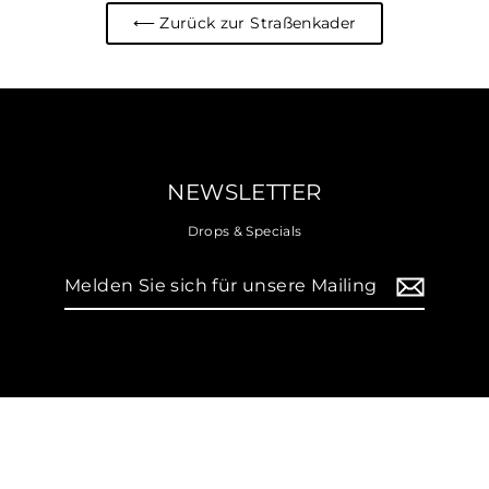
⟵ Zurück zur Straßenkader
NEWSLETTER
Drops & Specials
Melden
Sie
sich
für
unsere
Mailingliste
an