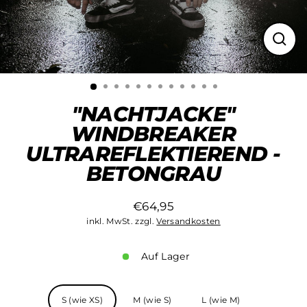
Schli
(Esc)
"NACHTJACKE"
WINDBREAKER
ULTRAREFLEKTIEREND -
BETONGRAU
€64,95
Normaler
inkl. MwSt. zzgl.
Versandkosten
Preis
Auf Lager
Größe
S (wie XS)
M (wie S)
L (wie M)