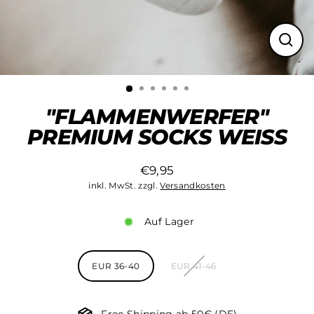
Schli
(Esc)
"FLAMMENWERFER"
PREMIUM SOCKS WEISS
€9,95
Normaler
inkl. MwSt. zzgl.
Versandkosten
Preis
Auf Lager
Style
EUR 36-40
EUR 41-46
Free Shipping ab 50€ (DE)