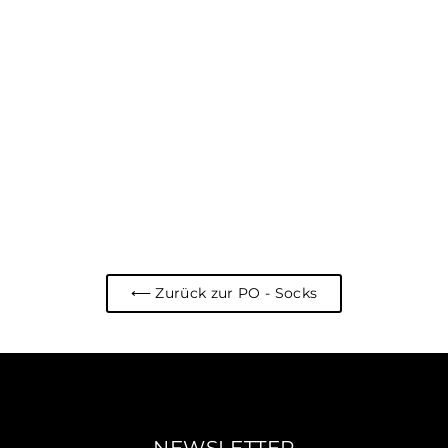
"Flammenwerfer" Premium
Socks Weiß
€9,95
⟵ Zurück zur PO - Socks