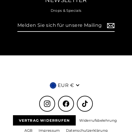
NEWSLETTER
Drops & Specials
Melden
Sie
sich
für
unsere
Mailingliste
an
Währung
EUR €
Instagram
Facebook
TikTok
VERTRAG WIDERRUFEN
Widerrufsbelehrung
AGB
Impressum
Datenschutzerklärung