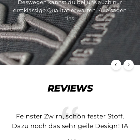
Stickverfahren achten wir besonders auf die
Deswegen kannst du bei uns auch nur
Langlebigkeit dieser. Sich auflösende
erstklassige Qualität erwarten. Alle sagen
Pieces gibt es bei uns nicht!
das.
REVIEWS
Feinster Zwirn, schön fester Stoff.
Dazu noch das sehr geile Design! 1A