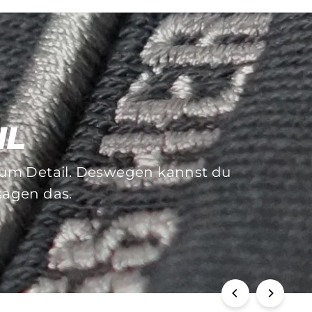
IL
 zum Detail. Deswegen kannst du
f die Langlebigkeit dieser. Sich
 sagen das.