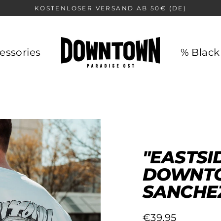
KOSTENLOSER VERSAND AB 50€ (DE)
essories
% Black
"EASTSI
DOWNTO
SANCHE
€39,95