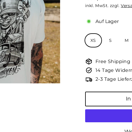
Normaler
inkl. MwSt. zzgl.
Vers
Preis
Auf Lager
Größe
XS
S
M
Free Shipping
14 Tage Widerr
2-3 Tage Liefer
In
We