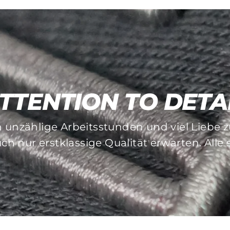
TTENTION TO DETA
MADE TO LAST
n unzählige Arbeitsstunden und viel Liebe
und Stickverfahren achten wir besonders au
ch nur erstklassige Qualität erwarten. Alle
auflösende Pieces gibt es bei uns nicht!