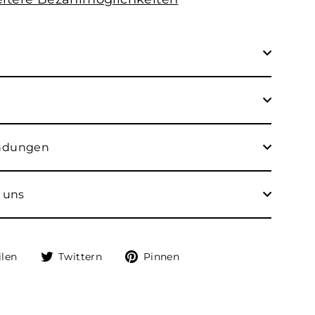
endungen
 uns
Auf
Auf
Auf
ilen
Twittern
Pinnen
Facebook
Twitter
Pinterest
teilen
twittern
pinnen