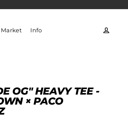
 Market
Info
Einlogg
DE OG" HEAVY TEE -
WN × PACO
Z