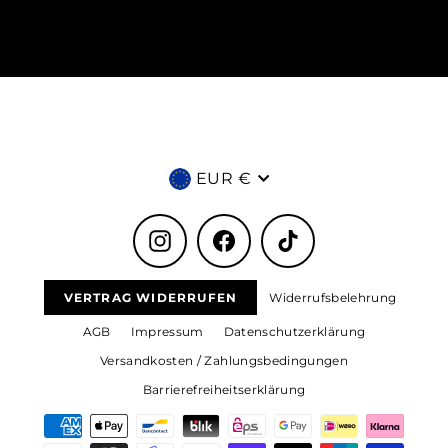
sich
für
unsere
Mailingliste
an
Währung
EUR €
Instagram
Facebook
TikTok
VERTRAG WIDERRUFEN
Widerrufsbelehrung
AGB
Impressum
Datenschutzerklärung
Versandkosten / Zahlungsbedingungen
Barrierefreiheitserklärung