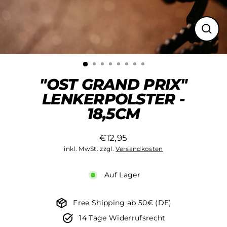
Schli
(Esc)
"OST GRAND PRIX"
LENKERPOLSTER -
18,5CM
€12,95
Normaler
inkl. MwSt. zzgl.
Versandkosten
Preis
Auf Lager
Free Shipping ab 50€ (DE)
14 Tage Widerrufsrecht