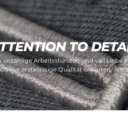
TTENTION TO DETA
MADE TO LAST
n unzählige Arbeitsstunden und viel Liebe
und Stickverfahren achten wir besonders au
ch nur erstklassige Qualität erwarten. Alle
auflösende Pieces gibt es bei uns nicht!