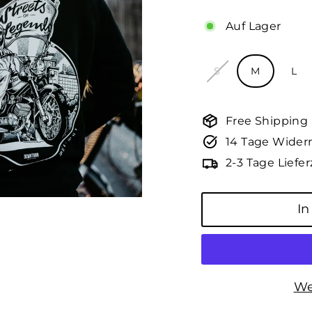
Auf Lager
Größe
S
M
L
Free Shipping
14 Tage Widerr
2-3 Tage Liefer
In
We