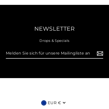
NEWSLETTER
Drops & Specials
Währung
EUR €