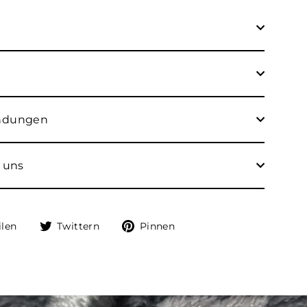
endungen
 uns
Auf
Auf
Auf
ilen
Twittern
Pinnen
Facebook
Twitter
Pinterest
teilen
twittern
pinnen