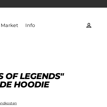
 Market
Info
Einlogg
S OF LEGENDS"
ADE HOODIE
andkosten