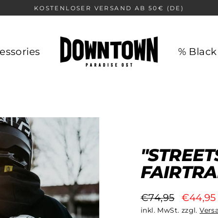
KOSTENLOSER VERSAND AB 50€ (DE)
essories
% Black
"STREET
FAIRTR
€74,95
€44,95
Normaler
Sonderpreis
inkl. MwSt. zzgl.
Vers
Preis