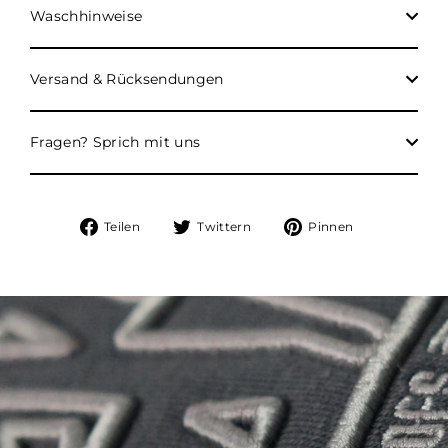
Waschhinweise
Versand & Rücksendungen
Fragen? Sprich mit uns
Auf
Auf
Auf
Teilen
Twittern
Pinnen
Facebook
Twitter
Pinterest
teilen
twittern
pinnen