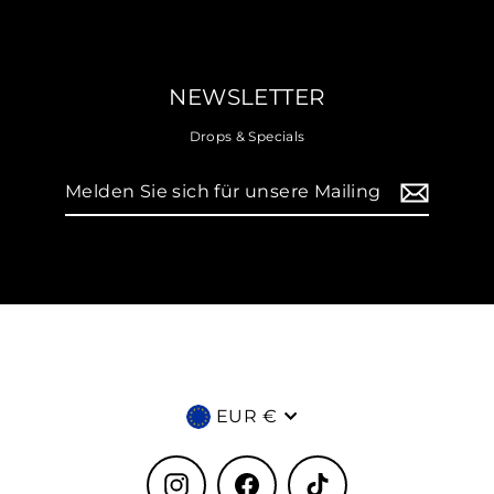
NEWSLETTER
Drops & Specials
Melden
Sie
sich
für
unsere
Mailingliste
an
Währung
EUR €
Instagram
Facebook
TikTok