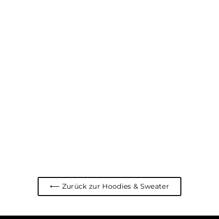
"Fortschritt" Sweater
Teerschwarz
€64,95
⟵ Zurück zur Hoodies & Sweater