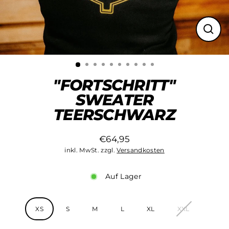
Schli
(Esc)
"FORTSCHRITT"
SWEATER
TEERSCHWARZ
€64,95
Normaler
inkl. MwSt. zzgl.
Versandkosten
Preis
Auf Lager
Größe
XS
S
M
L
XL
XXL