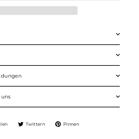
endungen
 uns
Auf
Auf
Auf
ilen
Twittern
Pinnen
Facebook
Twitter
Pinterest
teilen
twittern
pinnen