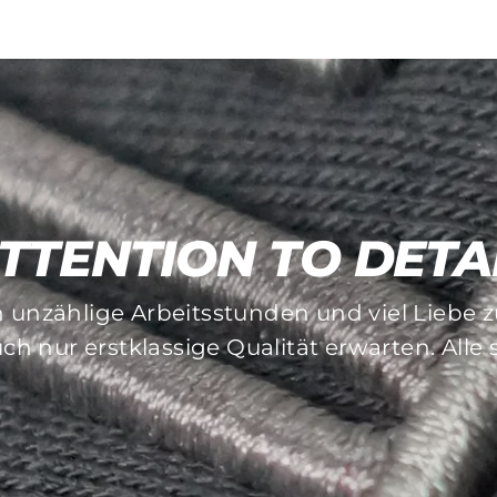
TTENTION TO DETA
MADE TO LAST
n unzählige Arbeitsstunden und viel Liebe
und Stickverfahren achten wir besonders au
ch nur erstklassige Qualität erwarten. Alle
auflösende Pieces gibt es bei uns nicht!