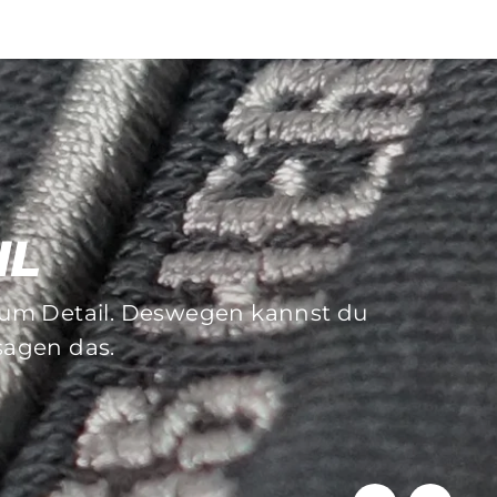
IL
 zum Detail. Deswegen kannst du
f die Langlebigkeit dieser. Sich
 sagen das.