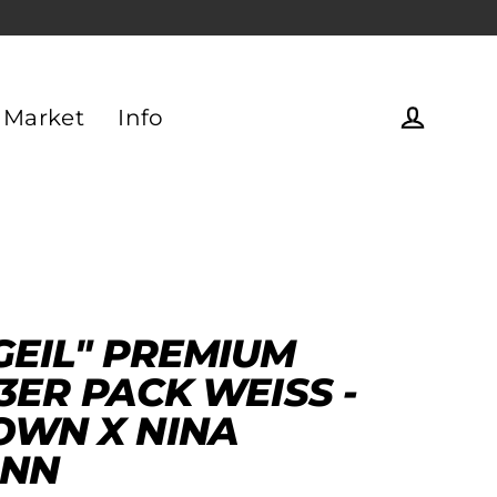
 Market
Info
Einlogg
GEIL" PREMIUM
3ER PACK WEISS - D
N X NINA H
NN