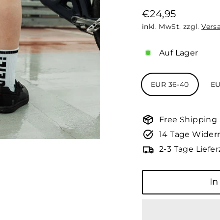
€24,95
Normaler
inkl. MwSt. zzgl.
Vers
Preis
Auf Lager
Größe
EUR 36-40
EU
Free Shipping
14 Tage Widerr
2-3 Tage Liefer
In