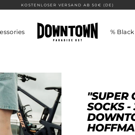
KOSTENLOSER VERSAND AB 50€ (DE)
essories
% Black
"SUPER 
SOCKS - 
OWNTOW
OFFMA