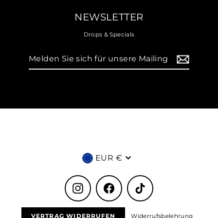
NEWSLETTER
Drops & Specials
Melden
Sie
sich
für
unsere
Mailingliste
an
Währung
EUR €
Instagram
Facebook
TikTok
VERTRAG WIDERRUFEN
Widerrufsbelehrung