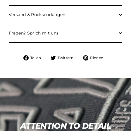
Versand & Rücksendungen
Fragen? Sprich mit uns
Auf
Auf
Auf
Teilen
Twittern
Pinnen
Facebook
Twitter
Pinterest
teilen
twittern
pinnen
ATTENTION TO DETAIL