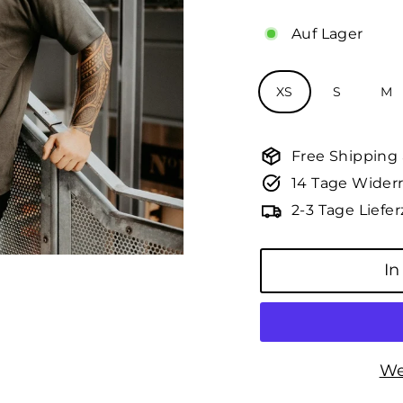
Auf Lager
Größe
XS
S
M
Free Shipping
14 Tage Widerr
2-3 Tage Liefer
In
We