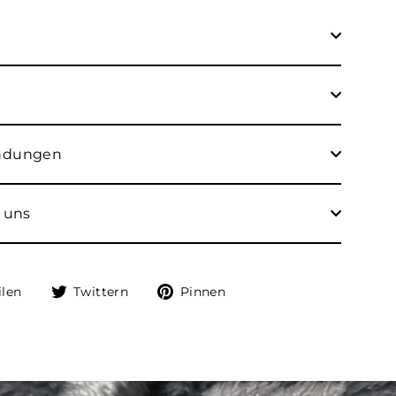
endungen
 uns
Auf
Auf
Auf
ilen
Twittern
Pinnen
Facebook
Twitter
Pinterest
teilen
twittern
pinnen