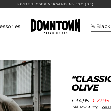
KOSTENLOSER VERSAND AB 50€ (DE)
essories
% Black
"CLASSI
OLIVE
€34,95
€27,95
Normaler
Sonderpreis
inkl. MwSt. zzgl.
Vers
Preis