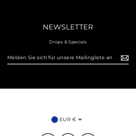
NEWSLETTER
Drops & Specials
Währung
EUR €