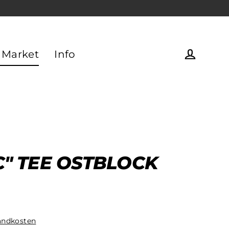
 Market
Info
Einlogg
C" TEE OSTBLOCK
andkosten