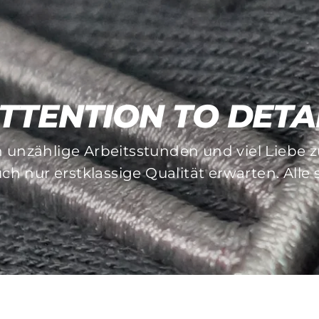
TTENTION TO DETA
MADE TO LAST
n unzählige Arbeitsstunden und viel Liebe
und Stickverfahren achten wir besonders au
ch nur erstklassige Qualität erwarten. Alle
auflösende Pieces gibt es bei uns nicht!